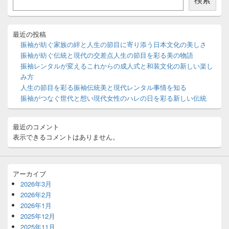
サ
イ
ド
バ
最近の投稿
ー
振袖が紡ぐ家族の絆と人生の節目に寄り添う日本文化の美しさ
ウ
振袖が紡ぐ伝統と現代の交差点人生の節目を彩る美の物語
ィ
振袖レンタルが変えるこれからの成人式と和装文化の新しい楽し
ジ
み方
ェ
ッ
人生の節目を彩る振袖伝統美と現代レンタル事情を知る
ト
振袖がつなぐ世代と想い現代女性のハレの日を彩る新しい伝統
エ
リ
ア
最近のコメント
表示できるコメントはありません。
アーカイブ
2026年3月
2026年2月
2026年1月
2025年12月
2025年11月