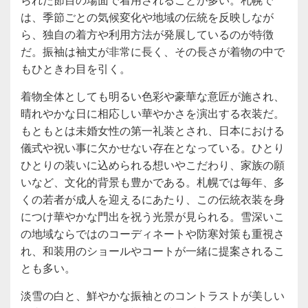
は、季節ごとの気候変化や地域の伝統を反映しなが
ら、独自の着方や利用方法が発展しているのが特徴
だ。振袖は袖丈が非常に長く、その長さが着物の中で
もひときわ目を引く。
着物全体としても明るい色彩や豪華な意匠が施され、
晴れやかな日に相応しい華やかさを演出する衣装だ。
もともとは未婚女性の第一礼装とされ、日本における
儀式や祝い事に欠かせない存在となっている。ひとり
ひとりの装いに込められる想いやこだわり、家族の願
いなど、文化的背景も豊かである。札幌では毎年、多
くの若者が成人を迎えるにあたり、この伝統衣装を身
につけ華やかな門出を祝う光景が見られる。雪深いこ
の地域ならではのコーディネートや防寒対策も重視さ
れ、和装用のショールやコートが一緒に提案されるこ
とも多い。
淡雪の白と、鮮やかな振袖とのコントラストが美しい