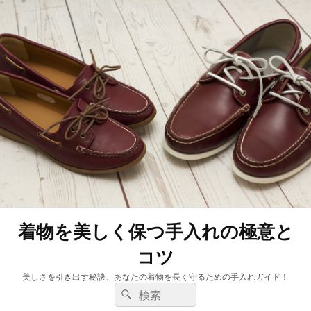
着物を美しく保つ手入れの極意と
コツ
美しさを引き出す秘訣、あなたの着物を長く守るための手入れガイド！
検
検
索:
索