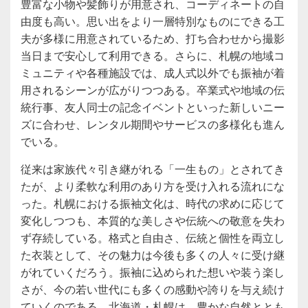
豊富な小物や髪飾りが用意され、コーディネートの自
由度も高い。思い出をより一層特別なものにできる工
夫が多様に用意されているため、打ち合わせから撮影
当日まで安心して利用できる。さらに、札幌の地域コ
ミュニティや各種施設では、成人式以外でも振袖が着
用されるシーンが広がりつつある。卒業式や地域の伝
統行事、友人同士の記念イベントといった新しいニー
ズに合わせ、レンタル期間やサービスの多様化も進ん
でいる。
従来は家族代々引き継がれる「一生もの」とされてき
たが、より柔軟な利用のあり方を受け入れる流れにな
った。札幌における振袖文化は、時代の求めに応じて
変化しつつも、本質的な美しさや伝統への敬意を失わ
ず存続している。格式と自由さ、伝統と個性を両立し
た衣装として、その魅力は今後も多くの人々に受け継
がれていくだろう。振袖に込められた想いや装う楽し
さが、今の若い世代にも多くの感動や誇りを与え続け
ていくのである。北海道・札幌は、豊かな自然ととも