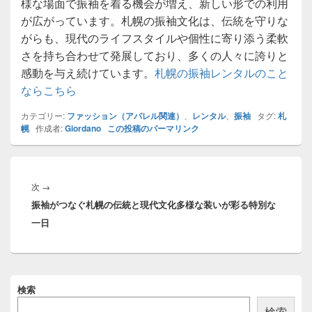
様な場面で振袖を着る機会が増え、新しい形での利用
が広がっています。札幌の振袖文化は、伝統を守りな
がらも、現代のライフスタイルや個性に寄り添う柔軟
さを持ち合わせて発展しており、多くの人々に誇りと
感動を与え続けています。
札幌の振袖レンタルのこと
ならこちら
カテゴリー:
ファッション（アパレル関連）
、
レンタル
、
振袖
タグ:
札
幌
作成者:
Giordano
この投稿のパーマリンク
投
稿
次
次
→
ナ
振袖がつなぐ札幌の伝統と現代文化多様な装いが彩る特別な
の
ビ
一日
投
ゲ
稿:
ー
シ
ョ
メ
検索
ン
イ
ン
検索