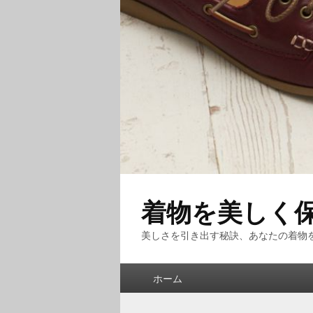
着物を美しく
美しさを引き出す秘訣、あなたの着物
メ
ホーム
イ
ン