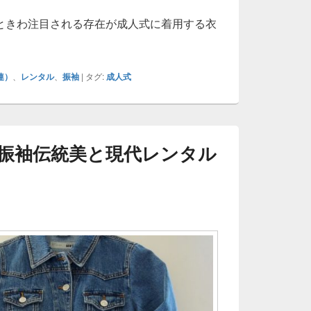
ときわ注目される存在が成人式に着用する衣
連）
、
レンタル
、
振袖
|
タグ:
成人式
振袖伝統美と現代レンタル