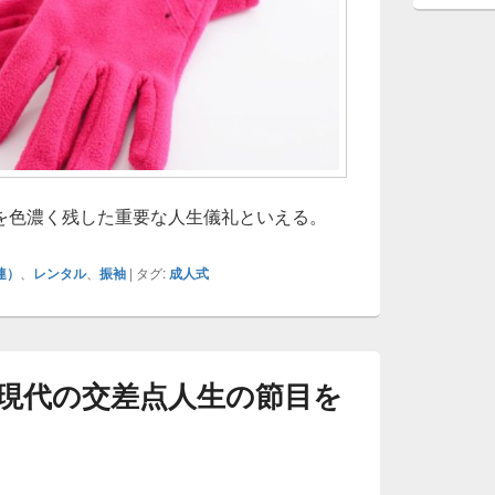
を色濃く残した重要な人生儀礼といえる。
連）
、
レンタル
、
振袖
|
タグ:
成人式
現代の交差点人生の節目を