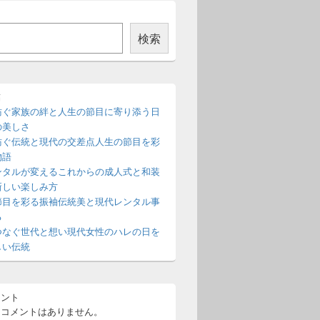
検索
稿
紡ぐ家族の絆と人生の節目に寄り添う日
の美しさ
紡ぐ伝統と現代の交差点人生の節目を彩
物語
ンタルが変えるこれからの成人式と和装
新しい楽しみ方
節目を彩る振袖伝統美と現代レンタル事
る
つなぐ世代と想い現代女性のハレの日を
しい伝統
メント
るコメントはありません。