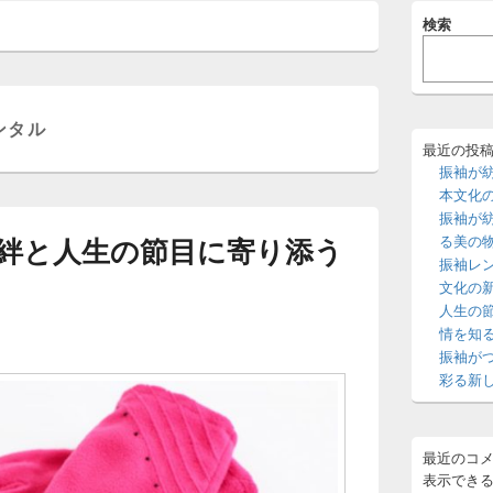
メ
検索
イ
ン
サ
イ
ド
ンタル
バ
ー
最近の投
ウ
振袖が
ィ
本文化
ジ
振袖が
ェ
絆と人生の節目に寄り添う
る美の
ッ
振袖レ
ト
エ
文化の
リ
人生の
ア
情を知
振袖が
彩る新
最近のコ
表示でき