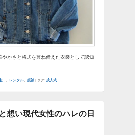
華やかさと格式を兼ね備えた衣裳として認知
生の節目を彩る振袖伝統美と現代レンタル事情を知る
連）
、
レンタル
、
振袖
|
タグ:
成人式
と想い現代女性のハレの日